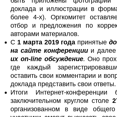
быть приложены фотографии а
доклада и иллюстрации в формат
более 4-х). Оргкомитет оставля
отбор и предложения по корре
авторами материалов.
C
1 марта 2019
года
принятые
до
на сайте конференции
и дале
их оn-line обсуждение
.
Оно прохо
где каждый зарегистрировавш
оставить свои комментарии и вопр
доклада представить свои ответы.
Итоги Интернет-конференции 
заключительном круглом столе
2
организованном в виде общего